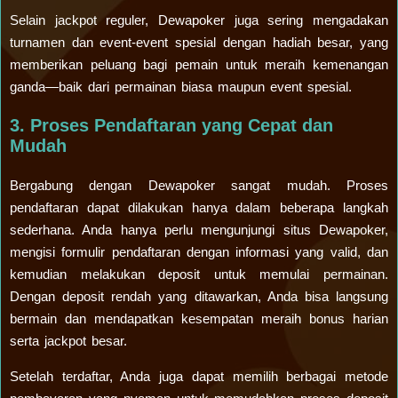
Selain jackpot reguler, Dewapoker juga sering mengadakan
turnamen dan event-event spesial dengan hadiah besar, yang
memberikan peluang bagi pemain untuk meraih kemenangan
ganda—baik dari permainan biasa maupun event spesial.
3. Proses Pendaftaran yang Cepat dan
Mudah
Bergabung dengan Dewapoker sangat mudah. Proses
pendaftaran dapat dilakukan hanya dalam beberapa langkah
sederhana. Anda hanya perlu mengunjungi situs Dewapoker,
mengisi formulir pendaftaran dengan informasi yang valid, dan
kemudian melakukan deposit untuk memulai permainan.
Dengan deposit rendah yang ditawarkan, Anda bisa langsung
bermain dan mendapatkan kesempatan meraih bonus harian
serta jackpot besar.
Setelah terdaftar, Anda juga dapat memilih berbagai metode