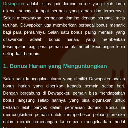
Dewapoker
adalah situs judi domino online yang telah lama
dikenal sebagai tempat bermain yang aman dan terpercaya.
Selain menawarkan permainan domino dengan berbagai meja
taruhan, Dewapoker juga memberikan berbagai bonus menarik
bagi para pemainnya. Salah satu bonus paling menarik yang
ditawarkan adalah bonus harian, yang memberikan
kesempatan bagi para pemain untuk meraih keuntungan lebih
setiap kali bermain.
1. Bonus Harian yang Menguntungkan
Salah satu keunggulan utama yang dimiliki Dewapoker adalah
bonus harian yang diberikan kepada pemain setiap hari.
Dengan bergabung di Dewapoker, pemain bisa mendapatkan
bonus langsung setiap harinya, yang bisa digunakan untuk
bertaruh lebih banyak dalam permainan domino. Bonus ini
memungkinkan pemain untuk memperbesar peluang mereka
dalam meraih kemenangan tanpa perlu mengeluarkan modal