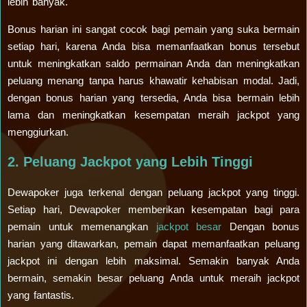
lebih banyak.
Bonus harian ini sangat cocok bagi pemain yang suka bermain
setiap hari, karena Anda bisa memanfaatkan bonus tersebut
untuk meningkatkan saldo permainan Anda dan meningkatkan
peluang menang tanpa harus khawatir kehabisan modal. Jadi,
dengan bonus harian yang tersedia, Anda bisa bermain lebih
lama dan meningkatkan kesempatan meraih jackpot yang
menggiurkan.
2. Peluang Jackpot yang Lebih Tinggi
Dewapoker juga terkenal dengan peluang jackpot yang tinggi.
Setiap hari, Dewapoker memberikan kesempatan bagi para
pemain untuk memenangkan
jackpot besar
Dengan bonus
harian yang ditawarkan, pemain dapat memanfaatkan peluang
jackpot ini dengan lebih maksimal. Semakin banyak Anda
bermain, semakin besar peluang Anda untuk meraih jackpot
yang fantastis.